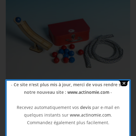
-
Ce site n'est plus mis à jour, merci de vous rendre sur
notre nouveau site :
www.actinomie.com
-
Mini Boccia
163,33
€
Recevez automatiquement vos
devis
par e-mail en
HT
quelques instants sur
www.actinomie.com
.
Boccia
,
Jeux adaptés
Commandez également plus facilement.
Ajouter au panier