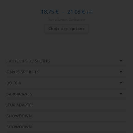
Plage
18,75
€
–
21,08
€
HT
de
prix :
Jeux adaptés
,
Sarbacane
18,75 €
Ce
à
Choix des options
produit
21,08 €
a
plusieurs
variations.
Les
options
peuvent
être
FAUTEUILS DE SPORTS
choisies
sur
la
GANTS SPORTIFS
page
du
BOCCIA
produit
SARBACANES
JEUX ADAPTÉS
SHOWDOWN
SHOWDOWN