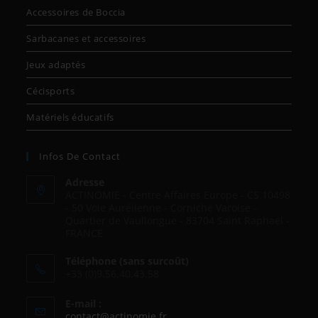
Accessoires de Boccia
Sarbacanes et accessoires
Jeux adaptés
Cécisports
Matériels éducatifs
Infos De Contact
Adresse
ACTINOMIE - Centre Affaires Europe - CS 10498
- 50 Voie Aurélienne - Corniche Varoise -
Quartier de Vaullongue - 83704 Saint Raphaël -
FRANCE
Téléphone (sans surcoût)
+33 (0)9.56.40.43.58
E-mail :
S’ouvre
contact@actinomie.fr