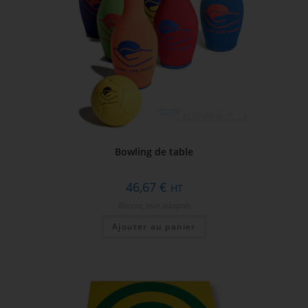
du
produit
Bowling de table
46,67
€
HT
Boccia
,
Jeux adaptés
Ajouter au panier