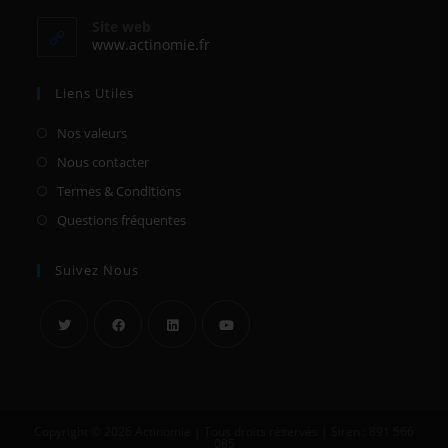
Site web
www.actinomie.fr
Liens Utiles
Nos valeurs
Nous contacter
Termes & Conditions
Questions fréquentes
Suivez Nous
Copyright © 2026 Actinomie | Tous droits réservés | Siren : 891 566
085