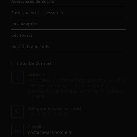
Accessoires de Boccia
Sarbacanes et accessoires
Jeux adaptés
Cécisports
Matériels éducatifs
Infos De Contact
Adresse
ACTINOMIE - Centre Affaires Europe - CS 10498
- 50 Voie Aurélienne - Corniche Varoise -
Quartier de Vaullongue - 83704 Saint Raphaël -
FRANCE
Téléphone (sans surcoût)
+33 (0)9.56.40.43.58
E-mail :
contact@actinomie.fr