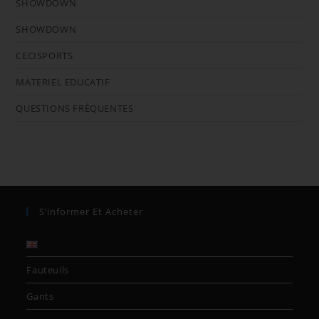
SHOWDOWN
SHOWDOWN
CECISPORTS
MATERIEL EDUCATIF
QUESTIONS FRÉQUENTES
S’informer Et Acheter
Fauteuils
Gants