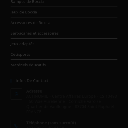
Rampes de Boccia
Jeux de Boccia
Accessoires de Boccia
Sarbacanes et accessoires
Jeux adaptés
Cécisports
Matériels éducatifs
Infos De Contact
Adresse
ACTINOMIE - Centre Affaires Europe - CS 10498
- 50 Voie Aurélienne - Corniche Varoise -
Quartier de Vaullongue - 83704 Saint Raphaël -
FRANCE
Téléphone (sans surcoût)
+33 (0)9.56.40.43.58