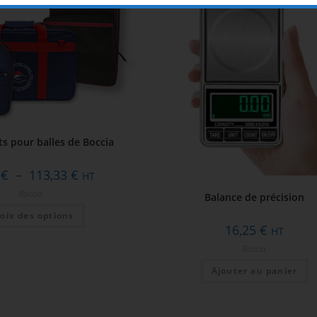
 pour balles de Boccia
3
€
–
113,33
€
HT
Boccia
Balance de précision
oix des options
16,25
€
HT
Boccia
Ajouter au panier