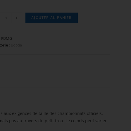
+
AJOUTER AU PANIER
:
PDMG
orie :
Boccia
es aux exigences de taille des championnats officiels.
is pas au travers du petit trou. Le coloris peut varier