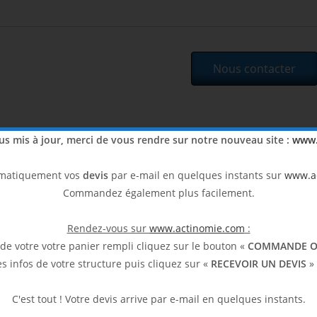
Nous contacter
lus mis à jour, merci de vous rendre sur notre nouveau site :
www.
Partager sur
Envoyer ce produit par
omatiquement vos
devis
par e-mail en quelques instants sur
www.a
Facebook
e-mail
Commandez également plus facilement.
Rendez-vous sur
www.actinomie.com
:
 de votre votre panier rempli cliquez sur le bouton «
COMMANDE O
imilaires
es infos de votre structure puis cliquez sur «
RECEVOIR UN DEVIS
» 
C'est tout ! Votre devis arrive par e-mail en quelques instants.