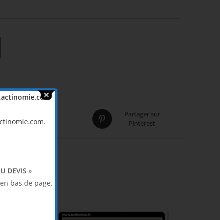
actinomie.com
-
Partager sur
Partager sur
ctinomie.com
.
Twitter
Pinterest
U DEVIS
»
en bas de page.