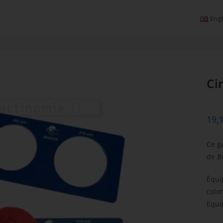
Engl
Ci
19,
Ce g
de B
Équi
colo
Equi