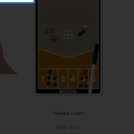
Tablette Coach
56,67
€
HT