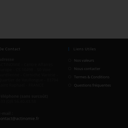
 De Contact
Liens Utiles
Adresse
Nos valeurs
ACTINOMIE - Centre Affaires
Nous contacter
Europe - CS 10498 - 50 Voie
Aurélienne - Corniche Varoise -
Termes & Conditions
Quartier de Vaullongue - 83704
Saint Raphaël - FRANCE
Questions fréquentes
Téléphone (sans surcoût)
+33 (0)9.56.40.43.58
E-mail :
contact@actinomie.fr