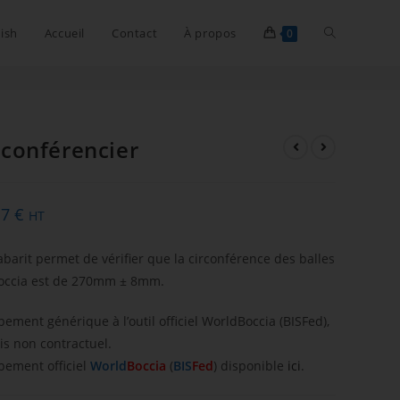
ish
Accueil
Contact
À propos
0
rconférencier
17
€
HT
abarit permet de vérifier que la circonférence des balles
occia est de 270mm ± 8mm.
pement générique à l’outil officiel WorldBoccia (BISFed),
ris non contractuel.
pement officiel
World
Boccia
(
BIS
Fed
)
disponible
ici
.