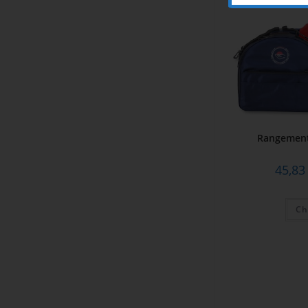
Rangements
45,8
Ch