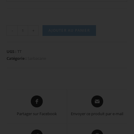
quantité
-
+
AJOUTER AU PANIER
de
Tube
de
UGS :
TT
transport
Catégorie :
Sarbacane
pour
sarbacane
Opens
Opens
in
in
a
a
Partager sur Facebook
Envoyer ce produit par e-mail
new
new
window
window
Opens
Opens