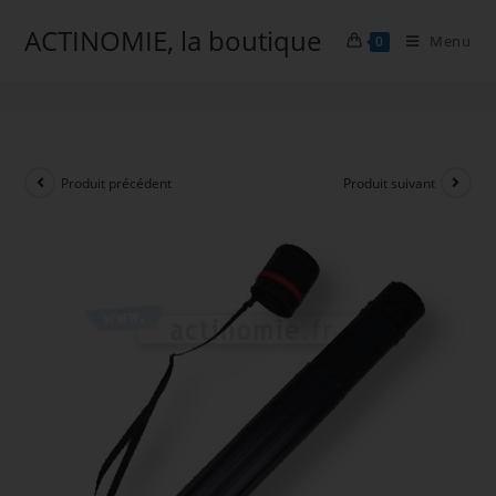
Skip
ACTINOMIE, la boutique
to
Menu
0
Tube de transport pour sarbacane
content
Produit précédent
Produit suivant