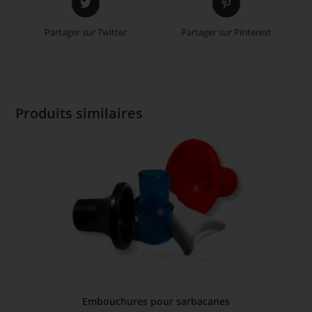
in
in
a
a
Partager sur Twitter
Partager sur Pinterest
new
new
window
window
Produits similaires
Embouchures pour sarbacanes