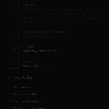
Adresse
ACTINOMIE - Centre Affaires Europe - CS 10498
- 50 Voie Aurélienne - Corniche Varoise -
Quartier de Vaullongue - 83704 Saint Raphaël -
FRANCE
Téléphone (sans surcoût)
+33 (0)9.56.40.43.58
E-mail :
S’ouvre
contact@actinomie.fr
dans
votre
Site web
application
S’ouvre
www.actinomie.fr
dans
un
Liens Utiles
nouvel
onglet
Nos valeurs
Nous contacter
Termes & Conditions
Questions fréquentes