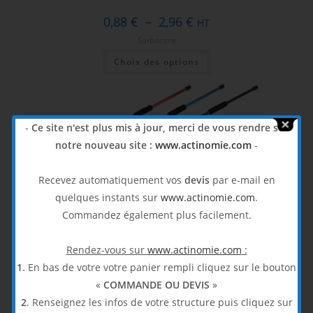
Plage
0,88
€
–
2,96
€
HT
de
prix :
Sarbacane
0,88 €
Ce
à
Choix des options
produit
2,96 €
a
plusieurs
variations.
Les
options
peuvent
-
Ce site n'est plus mis à jour, merci de vous rendre sur
être
choisies
notre nouveau site :
www.actinomie.com
-
sur
la
page
Recevez automatiquement vos
devis
par e-mail en
du
Sarbacanes
produit
quelques instants sur
www.actinomie.com
.
Commandez également plus facilement.
Plage
18,75
€
–
21,08
€
HT
de
prix :
Sarbacane
,
Jeux adaptés
18,75 €
Rendez-vous sur
www.actinomie.com
:
Ce
à
Choix des options
produit
21,08 €
1
. En bas de votre votre panier rempli cliquez sur le bouton
a
plusieurs
«
COMMANDE OU DEVIS
»
variations.
Les
2
. Renseignez les infos de votre structure puis cliquez sur
options