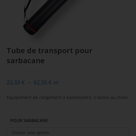
Tube de transport pour
sarbacane
23,33
€
–
62,50
€
Plage
HT
de
Equipement de rangement à bandoulière, 2 tailles au choix.
prix :
23,33 €
à
POUR SARBACANE
62,50 €
Choisir une option