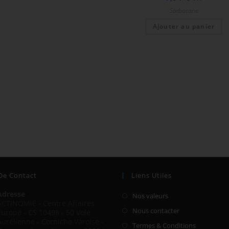
Sarbacane
Ajouter au panier
 De Contact
Liens Utiles
Adresse
Nos valeurs
ACTINOMIE - Centre Affaires
Nous contacter
Europe - CS 10498 - 50 Voie
Aurélienne - Corniche Varoise -
Termes & Conditions