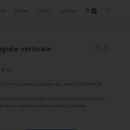
ish
Accueil
Contact
À propos
0
ignée verticale
0
€
HT
lite la tenue d’une sarbacane de calibre 10,5mm (0,40
.
née anti-dérapante pour une excellente prise en main.
ube de la sarbacane s’insère dans la poignée.