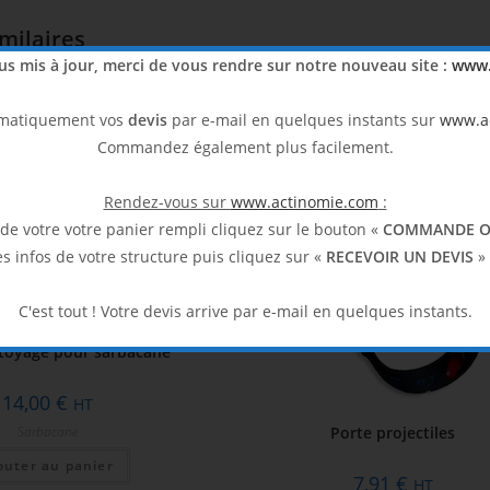
imilaires
lus mis à jour, merci de vous rendre sur notre nouveau site :
www.
omatiquement vos
devis
par e-mail en quelques instants sur
www.a
Commandez également plus facilement.
Rendez-vous sur
www.actinomie.com
:
 de votre votre panier rempli cliquez sur le bouton «
COMMANDE O
es infos de votre structure puis cliquez sur «
RECEVOIR UN DEVIS
» 
C'est tout ! Votre devis arrive par e-mail en quelques instants.
ttoyage pour sarbacane
14,00
€
HT
Porte projectiles
Sarbacane
outer au panier
7,91
€
HT