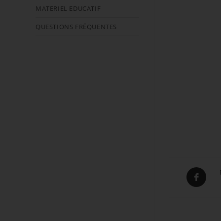
MATERIEL EDUCATIF
QUESTIONS FRÉQUENTES
Opens
in
a
new
window