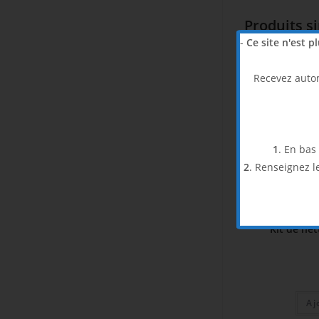
Produits s
-
Ce site n'est p
Recevez aut
1
. En bas
2
. Renseignez l
Kit de ne
Aj