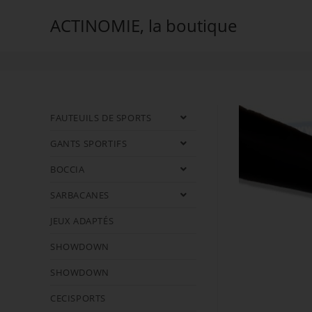
Skip
ACTINOMIE, la boutique
to
Poignée verticale
content
FAUTEUILS DE SPORTS
GANTS SPORTIFS
BOCCIA
SARBACANES
JEUX ADAPTÉS
SHOWDOWN
SHOWDOWN
CECISPORTS