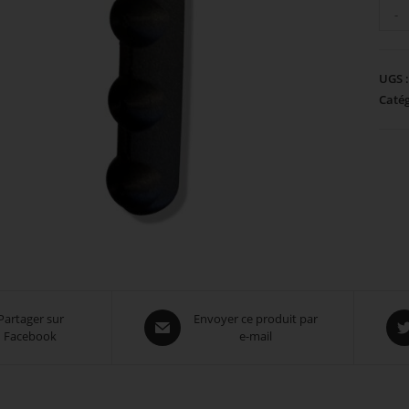
quan
-
de
Poig
verti
UGS 
Catég
Opens
Op
Partager sur
Envoyer ce produit par
Facebook
e-mail
in
in
a
a
new
ne
window
win