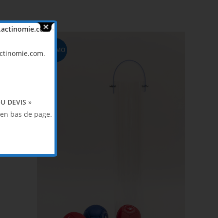
actinomie.com
-
PROMO
ctinomie.com
.
!
U DEVIS
»
en bas de page.