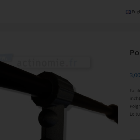
Engl
Po
3,0
Faci
inch)
Poig
Le t