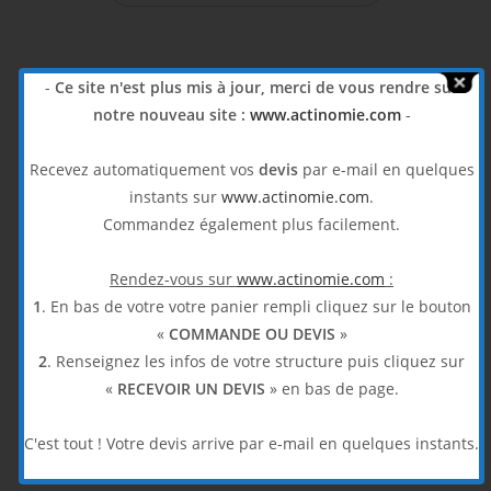
-
Ce site n'est plus mis à jour, merci de vous rendre sur
notre nouveau site :
www.actinomie.com
-
Recevez automatiquement vos
devis
par e-mail en quelques
Partager sur Facebook
Envoyer ce produit par e-mail
instants sur
www.actinomie.com
.
Commandez également plus facilement.
Rendez-vous sur
www.actinomie.com
:
1
. En bas de votre votre panier rempli cliquez sur le bouton
Partager sur Twitter
Partager sur Pinterest
«
COMMANDE OU DEVIS
»
2
. Renseignez les infos de votre structure puis cliquez sur
«
RECEVOIR UN DEVIS
» en bas de page.
Produits similaires
C'est tout ! Votre devis arrive par e-mail en quelques instants.