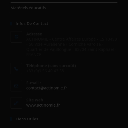
Matériels éducatifs
Infos De Contact
Adresse
ACTINOMIE - Centre Affaires Europe - CS 10498
- 50 Voie Aurélienne - Corniche Varoise -
Quartier de Vaullongue - 83704 Saint Raphaël -
FRANCE
Téléphone (sans surcoût)
+33 (0)9.56.40.43.58
E-mail :
contact@actinomie.fr
Site web
www.actinomie.fr
Liens Utiles